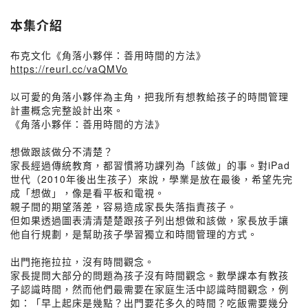
本集介紹
布克文化《角落小夥伴：善用時間的方法》
https://reurl.cc/vaQMVo
以可愛的角落小夥伴為主角，把我所有想教給孩子的時間管理
計畫概念完整設計出來。
《角落小夥伴：善用時間的方法》
想做跟該做分不清楚？
家長經過傳統教育，都習慣將功課列為「該做」的事。對iPad
世代（2010年後出生孩子）來說，學業是放在最後，希望先完
成「想做」，像是看平板和電視。
親子間的期望落差，容易造成家長失落指責孩子。
但如果透過圖表清清楚楚跟孩子列出想做和該做，家長放手讓
他自行規劃，是幫助孩子學習獨立和時間管理的方式。
出門拖拖拉拉，沒有時間觀念。
家長提問大部分的問題為孩子沒有時間觀念。數學課本有教孩
子認識時間，然而他們最需要在家庭生活中認識時間觀念，例
如：「早上起床是幾點？出門要花多久的時間？吃飯需要幾分