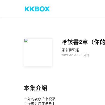
哈該書2章（你
阿宗聊聖經
2022-01-06
·
8 分鐘
本集介紹
＃對的次序帶來祝福
＃操練對焦在神身上