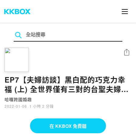
分享
EP7【夫婦訪談】黑白配的巧克力幸
福 (上) 全世界僅有三對的台聖夫婦來
了！｜Wendy (台灣) ★ Alvin (聖克
哈囉跨國婚趣
里斯多福)
2022-01-06
·
1 小時 2 分鐘
在 KKBOX 免費聽