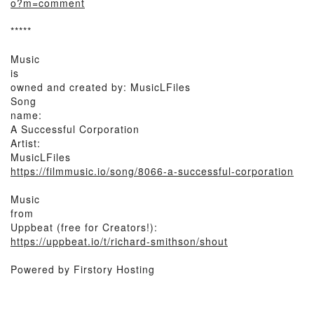
o?m=comment
*****
Music
is
owned and created by: MusicLFiles
Song
name:
A Successful Corporation
Artist:
MusicLFiles
https://filmmusic.io/song/8066-a-successful-corporation
Music
from
Uppbeat (free for Creators!):
https://uppbeat.io/t/richard-smithson/shout
Powered by Firstory Hosting