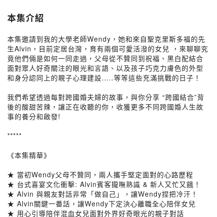
本集介紹
本集邀請到我的大學老師Wendy，她和來自聖克里斯多福的先
生Alvin，目前定居台灣，育有兩個可愛活潑的女兒 ，來聊聊究
竟他們倆是如何一同走過，父母從不贊同到祝福、黑白配結合
面對眾人好奇關注的眼光和言語、以及孩子巧克力膚色的外型
和身分認同上的親子心理建設…..等等這些充滿挑戰的日子！
我們希望透過每對跨國婚夫婦的故事，與你分享 “跨國結合”背
後的酸甜苦辣，讓正在收聽的你，收獲更多不同跨國婚人生故
事的養分和啟發!
*****
《本集精華》
★ 當初Wendy父母不贊同，兩人攜手堅定面對的心路歷程
★ 台式喜宴文化衝擊: Alvin賓客攏嘸熟識 & 新人又忙又餓！
★ Alvin 與親友對話非常「做自己」，讓Wendy捏把冷汗！
★ Alvin關鍵一番話，讓Wendy下定決心離職全心陪伴女兒
★ 用心引導陪伴混血女兒面對外界好奇眼光的親子對話