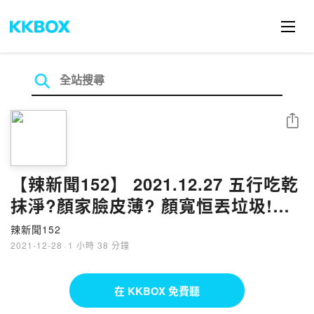
分享
【辣新聞152】 2021.12.27 五行吃乾
抹淨?顏家臉皮薄? 顏寬恒丟垃圾!選
到四不像?
辣新聞152
2021-12-28
·
1 小時 38 分鐘
在 KKBOX 免費聽