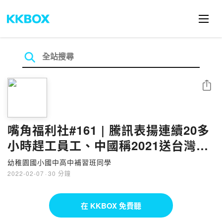
分享
嘴角福利社#161 | 騰訊表揚連續20多
小時趕工員工、中國稱2021送台灣
1333萬劑疫苗、中國竄改電影結局
幼稚園國小國中高中補習班同學
2022-02-07
·
30 分鐘
在 KKBOX 免費聽