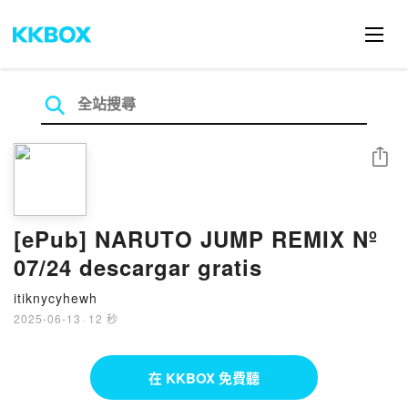
分享
[ePub] NARUTO JUMP REMIX Nº
07/24 descargar gratis
itiknycyhewh
2025-06-13
·
12 秒
在 KKBOX 免費聽