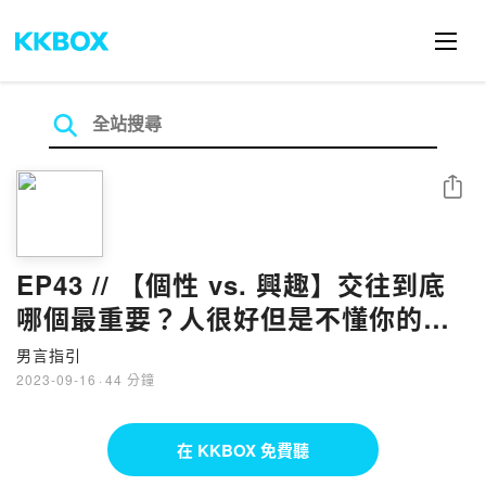
分享
EP43 // 【個性 vs. 興趣】交往到底
哪個最重要？人很好但是不懂你的興
趣，還是興趣相投但人很靠北？！
男言指引
2023-09-16
·
44 分鐘
在 KKBOX 免費聽