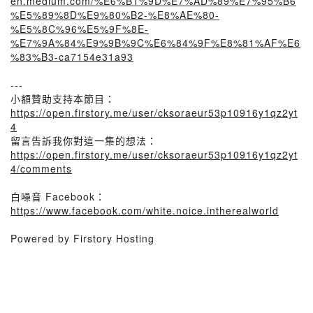
en.medium.com/%E6%B1%9D%E7%AD%89%E7%95%B6
%E5%89%8D%E9%80%B2-%E8%AE%80-
%E5%8C%96%E5%9F%8E-
%E7%9A%84%E9%9B%9C%E6%84%9F%E8%81%AF%E6
%83%B3-ca7154e31a93
---
小額贊助支持本節目：
https://open.firstory.me/user/cksoraeur53p10916y1qz2yt
4
留言告訴我你對這一集的想法：
https://open.firstory.me/user/cksoraeur53p10916y1qz2yt
4/comments
白噪音 Facebook：
https://www.facebook.com/white.noice.intherealworld
Powered by Firstory Hosting