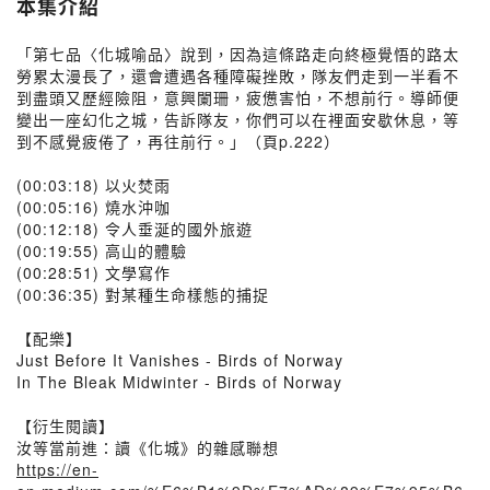
本集介紹
「第七品〈化城喻品〉說到，因為這條路走向終極覺悟的路太
勞累太漫長了，還會遭遇各種障礙挫敗，隊友們走到一半看不
到盡頭又歷經險阻，意興闌珊，疲憊害怕，不想前行。導師便
變出一座幻化之城，告訴隊友，你們可以在裡面安歇休息，等
到不感覺疲倦了，再往前行。」（頁p.222）
(00:03:18) 以火焚雨
(00:05:16) 燒水沖咖
(00:12:18) 令人垂涎的國外旅遊
(00:19:55) 高山的體驗
(00:28:51) 文學寫作
(00:36:35) 對某種生命樣態的捕捉
【配樂】
Just Before It Vanishes - Birds of Norway
In The Bleak Midwinter - Birds of Norway
【衍生閱讀】
汝等當前進：讀《化城》的雜感聯想
https://en-