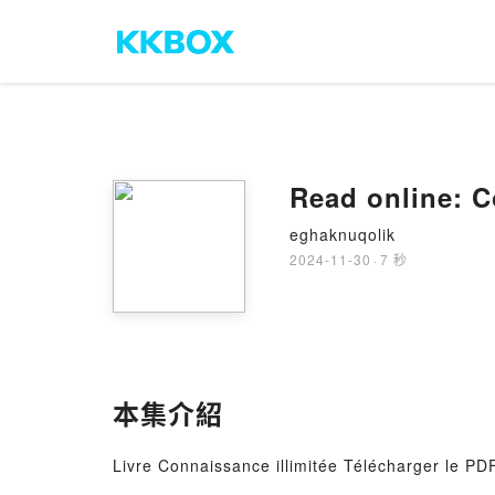
Read online: C
eghaknuqolik
2024-11-30
·
7 秒
本集介紹
Livre Connaissance illimitée Télécharger le PD