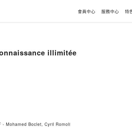
會員中心
服務中心
特
onnaissance illimitée
F - Mohamed Boclet, Cyril Romoli