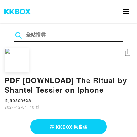
分享
PDF [DOWNLOAD] The Ritual by
Shantel Tessier on Iphone
itijabachexa
2024-12-01
·
10 秒
在 KKBOX 免費聽