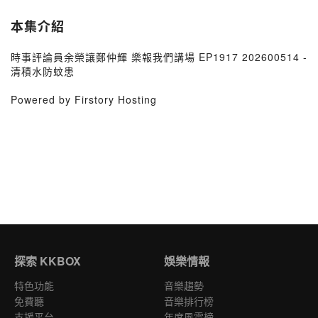
本集介紹
時事評論員余榮讓鄭仲輝 樂報我們講場 EP1917 202600514 -
清積水防蚊患
Powered by Firstory Hosting
探索 KKBOX
娛樂情報
特色功能
音樂趨勢
免費聽
音樂排行榜
支援平台
年度風雲榜