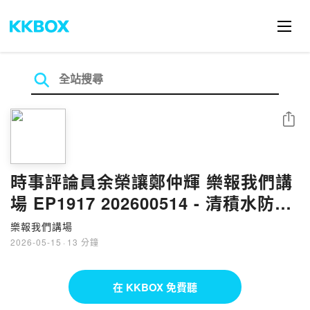
分享
時事評論員余榮讓鄭仲輝 樂報我們講
場 EP1917 202600514 - 清積水防蚊
患
樂報我們講場
2026-05-15
·
13 分鐘
在 KKBOX 免費聽