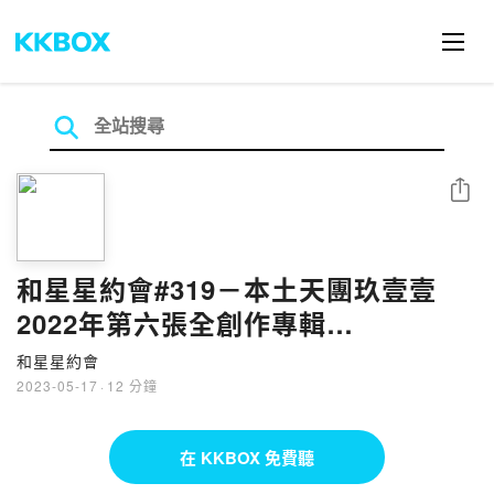
分享
和星星約會#319－本土天團玖壹壹
2022年第六張全創作專輯
《BROMAN》
和星星約會
2023-05-17
·
12 分鐘
在 KKBOX 免費聽