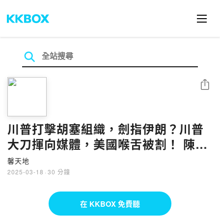
分享
川普打擊胡塞組織，劍指伊朗？川普
大刀揮向媒體，美國喉舌被割！ 陳鳳
馨 ╳ 李大中
馨天地
2025-03-18
·
30 分鐘
在 KKBOX 免費聽