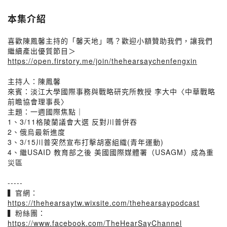
本集介紹
喜歡陳鳳馨主持的「馨天地」嗎？歡迎小額贊助我們，讓我們
繼續產出優質節目＞
https://open.firstory.me/join/thehearsaychenfengxin
主持人：陳鳳馨
來賓：淡江大學國際事務與戰略研究所教授 李大中〈中華戰略
前瞻協會理事長〉
主題：一週國際焦點｜
1、3/11格陵蘭議會大選 反對川普併吞
2、俄烏最新進度
3、3/15川普突然宣布打擊胡塞組織(青年運動)
4、繼USAID 教育部之後 美國國際媒體署（USAGM）成為重
災區
-----
▍官網：
https://thehearsaytw.wixsite.com/thehearsaypodcast
▍粉絲團：
https://www.facebook.com/TheHearSayChannel