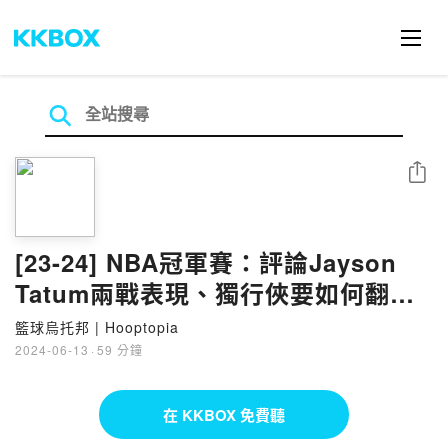
分享
[23-24] NBA冠軍賽：評論Jayson
Tatum兩戰表現、獨行俠要如何翻轉
頹勢、歐神仙需要不死鳥加持 &
籃球烏托邦 | Hooptopia
more
2024-06-13
·
59 分鐘
在 KKBOX 免費聽