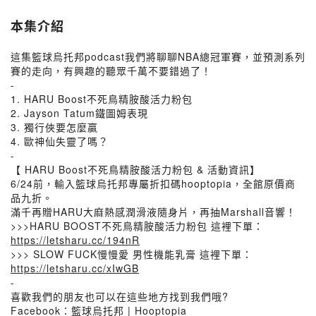
本集介紹
這集籃球烏托邦podcast我們將聊聊NBA總冠軍賽，並預測系列
賽的走向，有興趣的聽眾千萬不要錯過了！
-
1. HARU Boost不死鳥精胺酸活力粉包
2. Jayson Tatum鐵圖姆表現
3. 獨行俠要怎麼贏
4. 歐神仙失靈了嗎？
-
【 HARU Boost不死鳥精胺酸活力粉包 & 活動資訊】
6/24前，輸入籃球烏托邦專屬折扣碼hooptopia，全館原價商
品九折。
滿千再贈HARU大麻熱感潤滑液隨身片，再抽Marshall音響！
>>>HARU BOOST不死鳥精胺酸活力粉包 這裡下單：
https://letsharu.cc/194nR
>>> SLOW FUCK慢慢愛 男性機能乳膏 這裡下單：
https://letsharu.cc/xIwGB
-
喜歡我們的朋友也可以在這些地方找到我們哦?
Facebook：籃球烏托邦 | Hooptopia