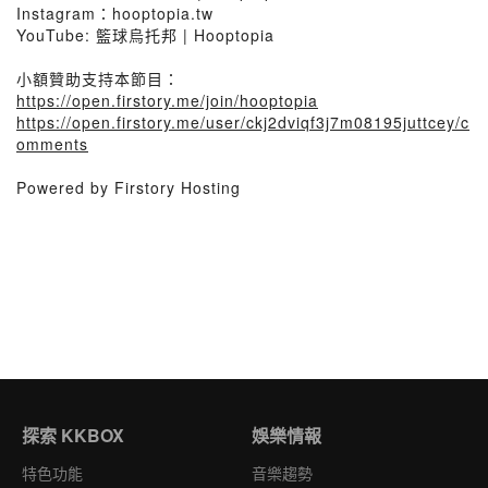
Instagram：hooptopia.tw
YouTube: 籃球烏托邦 | Hooptopia
小額贊助支持本節目：
https://open.firstory.me/join/hooptopia
https://open.firstory.me/user/ckj2dviqf3j7m08195juttcey/c
omments
Powered by Firstory Hosting
探索 KKBOX
娛樂情報
特色功能
音樂趨勢