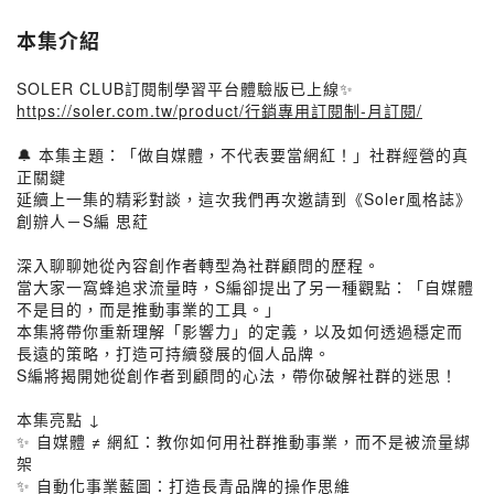
本集介紹
SOLER CLUB訂閱制學習平台體驗版已上線✨
https://soler.com.tw/product/行銷專用訂閱制-月訂閱/
🔔 本集主題：「做自媒體，不代表要當網紅！」社群經營的真
正關鍵
延續上一集的精彩對談，這次我們再次邀請到《Soler風格誌》
創辦人－S編 思葒
深入聊聊她從內容創作者轉型為社群顧問的歷程。
當大家一窩蜂追求流量時，S編卻提出了另一種觀點：「自媒體
不是目的，而是推動事業的工具。」
本集將帶你重新理解「影響力」的定義，以及如何透過穩定而
長遠的策略，打造可持續發展的個人品牌。
S編將揭開她從創作者到顧問的心法，帶你破解社群的迷思！
本集亮點 ↓
✨ 自媒體 ≠ 網紅：教你如何用社群推動事業，而不是被流量綁
架
✨ 自動化事業藍圖：打造長青品牌的操作思維