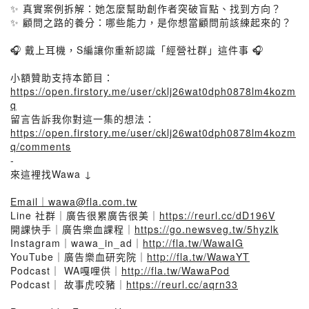
✨ 真實案例拆解：她怎麼幫助創作者突破盲點、找到方向？
✨ 顧問之路的養分：哪些能力，是你想當顧問前該練起來的？
🎧 戴上耳機，S編讓你重新認識「經營社群」這件事 🎧
小額贊助支持本節目：
https://open.firstory.me/user/cklj26wat0dph0878lm4kozm
q
留言告訴我你對這一集的想法：
https://open.firstory.me/user/cklj26wat0dph0878lm4kozm
q/comments
-
來這裡找Wawa ↓
Email｜wawa@fla.com.tw
Line 社群｜廣告很累廣告很美｜
https://reurl.cc/dD196V
開課快手｜廣告樂血課程｜
https://go.newsveg.tw/5hyzlk
Instagram｜wawa_in_ad｜
http://fla.tw/WawaIG
YouTube｜廣告樂血研究院｜
http://fla.tw/WawaYT
Podcast｜ WA嘎哩供｜
http://fla.tw/WawaPod
Podcast｜ 故事虎咬豬｜
https://reurl.cc/aqrn33