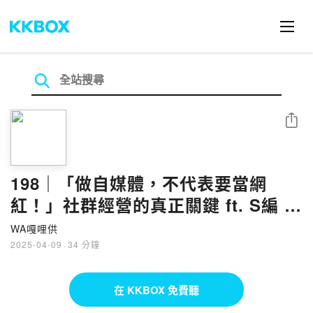
分享
198｜「做自媒體，不代表要當網
紅！」社群經營的真正關鍵 ft. S編 思
葒
WA嘎哩供
2025-04-09
·
34 分鐘
在 KKBOX 免費聽