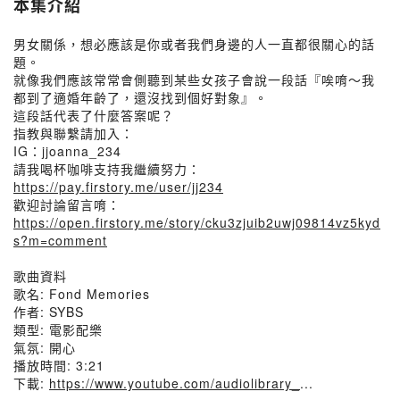
本集介紹
男女關係，想必應該是你或者我們身邊的人一直都很關心的話
題。
就像我們應該常常會側聽到某些女孩子會說一段話『唉唷～我
都到了適婚年齡了，還沒找到個好對象』。
這段話代表了什麼答案呢？
指教與聯繫請加入：
IG：jjoanna_234
請我喝杯咖啡支持我繼續努力：
https://pay.firstory.me/user/jj234
歡迎討論留言唷：
https://open.firstory.me/story/cku3zjuib2uwj09814vz5kyd
s?m=comment
歌曲資料
歌名: Fond Memories
作者: SYBS
類型: 電影配樂
氣氛: 開心
播放時間: 3:21
下載:
https://www.youtube.com/audiolibrary_
...