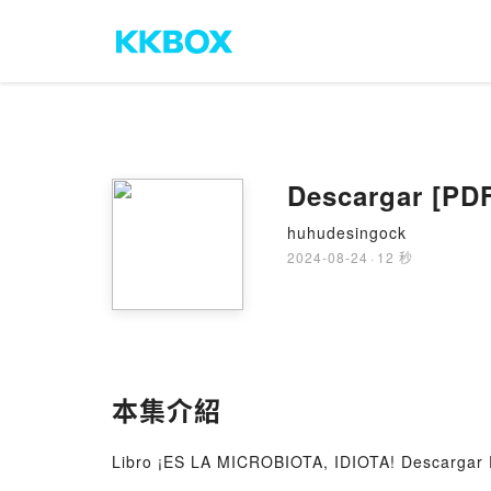
Descargar [PD
huhudesingock
2024-08-24
·
12 秒
本集介紹
Libro ¡ES LA MICROBIOTA, IDIOTA! Descarga