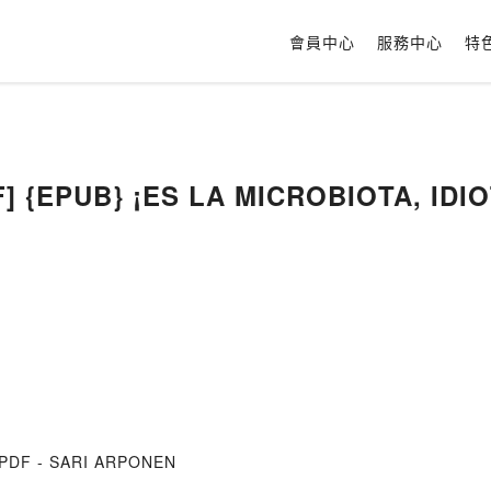
會員中心
服務中心
特
F] {EPUB} ¡ES LA MICROBIOTA, IDIO
r PDF - SARI ARPONEN