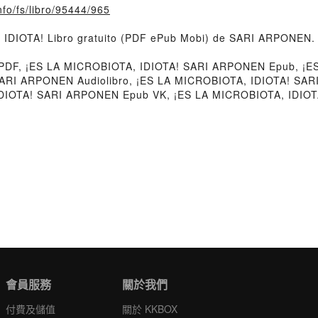
nfo/fs/libro/95444/965
, IDIOTA! Libro gratuito (PDF ePub Mobi) de SARI ARPONEN.
PDF, ¡ES LA MICROBIOTA, IDIOTA! SARI ARPONEN Epub, ¡
 SARI ARPONEN Audiolibro, ¡ES LA MICROBIOTA, IDIOTA! SA
DIOTA! SARI ARPONEN Epub VK, ¡ES LA MICROBIOTA, IDIOT
會員服務
關於我們
付費及儲值
關於 KKBOX