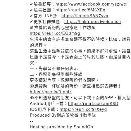
✔臉書粉專：
https://www.facebook.com/ysziwei
✔臉書社團：
https://reurl.cc/5M6XEq
✔官方LINE@：
https://lin.ee/SAN7vva
✔更多社群媒體：
https://linktr.ee/ziweidousu
🎀推薦給昕粉的心靈療癒工作坊🎀
https://reurl.cc/EG3m9g
生活中總會有許多無奈跟不得不的時候，比如：說看
的過程。
這些生活中雞毛蒜皮的小事，如果不好好處理，讓自
臣服不是投降，不是表面上的卑躬屈膝，而是發自內
突。
一、先學習不做任何表示
二、過程到底得到哪些好處
更多精彩內容，觀迎昕粉們收聽喔。
🎁想贊助一杯咖啡的昕粉，請直接點選支持我！
https://pse.is/3tphlz
🎁不知道命盤的朋友，可以下載下面的APP，輸入
Andriod用戶下載：
https://reurl.cc/4amK8D
IOS用戶下載：
https://reurl.cc/9rXeyd
Produced By劉詠昕紫微斗數團隊
--
Hosting provided by SoundOn