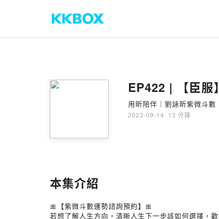
EP422 | 
用昕陪伴｜劉詠昕紫微斗數
2023-09-14
·
13 分鐘
本集介紹
🎀【紫微斗數運勢諮詢預約】🎀
若想了解人生方向，清晰人生下一步該如何選擇，歡