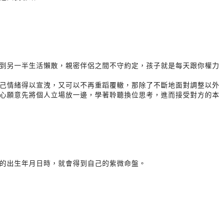
到另一半生活懶散，親密伴侶之間不守約定，孩子就是每天跟你權
己情緒得以宣洩，又可以不再重蹈覆轍，那除了不斷地面對調整以
心願意先將個人立場放一邊，學著聆聽換位思考，進而接受對方的
您的出生年月日時，就會得到自己的紫微命盤。