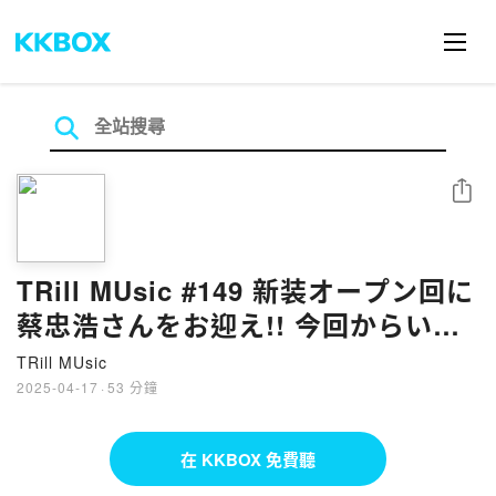
分享
TRill MUsic #149 新装オープン回に
蔡忠浩さんをお迎え!! 今回からいろ
んなサブスクで聴けます!
TRill MUsic
2025-04-17
·
53 分鐘
在 KKBOX 免費聽