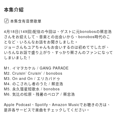
本集介紹
本集含有音樂歌單
4月18日(149回)配信の今回は、ゲストに元bonobosの蔡忠浩
さんをお迎えして、音楽との出会いから、bonobos時代のこ
となど、いろんなお話をお聞きしました。
ジョーさんもユアちゃんもお会いするのは初めてでしたが、
いろんなお話で盛り上がり、すっかり蔡さんのファンになって
しまいました！
M1. イマヲカケル / GANG PARADE
M2. Cruisin’ Cruisin’ / bonobos
M3. On and On / エリカバドゥ
M4. のこされし者のうた / 蔡忠浩
M5. 永久彗星短歌水 / bonobos
M6. 気比の松原、残暑のベロア / 蔡忠浩
Apple Podcast、Spotify、Amazon Musicでお聴きの方は、
是非各サービスで楽曲をチェックしてください。