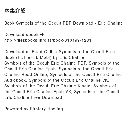
本集介紹
Book Symbols of the Occult PDF Download - Eric Chaline
Download ebook ➡
http://filesbooks.info/fs/book/610499/1281
Download or Read Online Symbols of the Occult Free
Book (PDF ePub Mobi) by Eric Chaline
Symbols of the Occult Eric Chaline PDF, Symbols of the
Occult Eric Chaline Epub, Symbols of the Occult Eric
Chaline Read Online, Symbols of the Occult Eric Chaline
Audiobook, Symbols of the Occult Eric Chaline VK,
Symbols of the Occult Eric Chaline Kindle, Symbols of
the Occult Eric Chaline Epub VK, Symbols of the Occult
Eric Chaline Free Download
Powered by Firstory Hosting