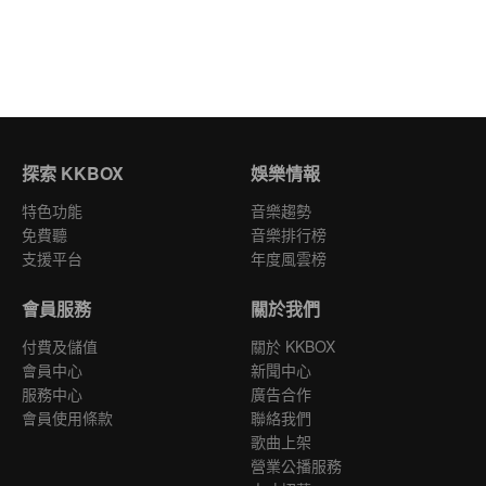
探索 KKBOX
娛樂情報
特色功能
音樂趨勢
免費聽
音樂排行榜
支援平台
年度風雲榜
會員服務
關於我們
付費及儲值
關於 KKBOX
會員中心
新聞中心
服務中心
廣告合作
會員使用條款
聯絡我們
歌曲上架
營業公播服務