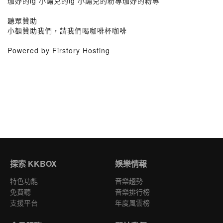
珈妤的ig 小諭兒的ig 小諭兒的粉專珈妤的粉專
聽眾贊助
小額贊助我們，請我們喝咖啡杯咖啡
Powered by Firstory Hosting
探索 KKBOX
娛樂情報
特色功能
音樂趨勢
免費聽
音樂排行榜
支援平台
年度風雲榜