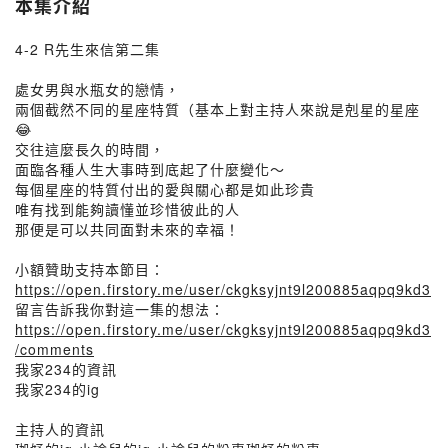
本集介紹
4-2 R先生來信第二集
處女男與水瓶女的戀情，
兩個截然不同的星座特質（基本上對主持人來說是剋星的星座
😂
交往這麼長久的時間，
面臨各種人生大事時到底起了什麼變化～
每個星座的特質付出的愛與關心都是如此珍貴
唯有找到能夠讀懂並珍惜彼此的人
那便是可以共同面對未來的幸福！
小額贊助支持本節目：
https://open.firstory.me/user/ckgksyjnt9l200885aqpq9kd3
留言告訴我你對這一集的想法：
https://open.firstory.me/user/ckgksyjnt9l200885aqpq9kd3
/comments
我家234的資訊
我家234的ig
主持人的資訊