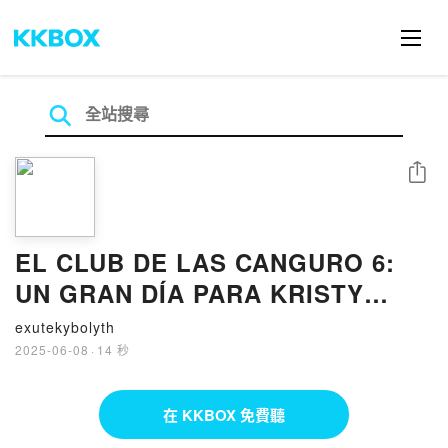
分享
EL CLUB DE LAS CANGURO 6:
UN GRAN DÍA PARA KRISTY
GALE GALLIGAN ePub gratis
exutekybolyth
2025-06-08
·
14 秒
在 KKBOX 免費聽