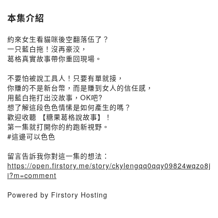
本集介紹
約來女生看貓咪後空翻落伍了？
一只藍白拖！沒再豪洨，
葛格真實故事帶你重回現場。
不要怕被說工具人！只要有單就接，
你賺的不是新台幣，而是賺到女人的信任感，
用藍白拖打出洨故事，OK吧?
想了解這段色色情愫是如何產生的嗎？
歡迎收聽 【糖果葛格說故事】！
第一集就打開你的約跑新視野。
#這邊可以色色
留言告訴我你對這一集的想法：
https://open.firstory.me/story/ckylengqq0qqy09824wqzo8j
i?m=comment
Powered by Firstory Hosting