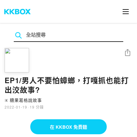
分享
EP1/男人不要怕蟑螂，打嘎抓也能打
出洨故事?
糖果葛格說故事
🄴
2022-01-19
·
19 分鐘
在 KKBOX 免費聽