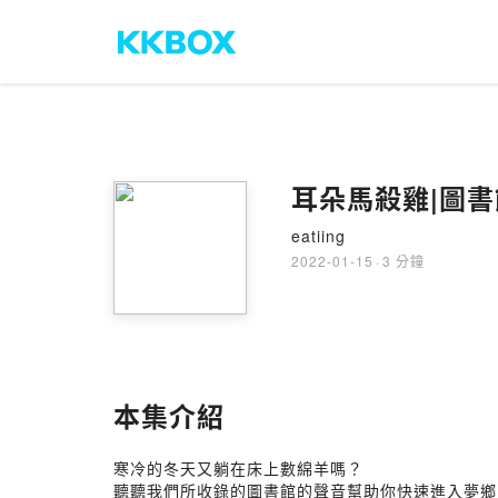
耳朵馬殺雞|圖書館
eatiing
2022-01-15
·
3 分鐘
本集介紹
寒冷的冬天又躺在床上數綿羊嗎？
聽聽我們所收錄的圖書館的聲音幫助你快速進入夢鄉