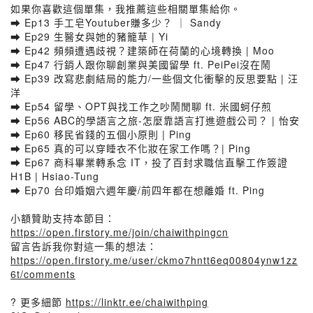
如果你喜歡這個單集，我推薦這些相關單集給你。
➡️ Ep13 手工皂Youtuber賺多少？ ｜ Sandy
➡️ Ep29 生醫女與她的豬籠草 | Yi
➡️ Ep42 頻頻遭遇歧視？建築師在荷蘭的心境轉換 | Moo
➡️ Ep47 行銷人跟你聊創業與美國留學 ft. PeiPei沒在鬧
➡️ Ep39 改寫悲劇結局的能力/一些個文化衝擊的反思要點 | 汪
洋
➡️ Ep54 留學、OPT與找工作之吵鬧閒聊 ft. 米國蚵仔煎
➡️ Ep56 ABC的學語言之旅-怎麼靠語言打進遊戲公司？ | 怡安
➡️ Ep60 移民省錢的五個小原則 | Ping
➡️ Ep65 真的可以穿睡衣不化妝在家工作嗎？| Ping
➡️ Ep67 商科畢業轉系念 IT，投了百封求職信直擊工作簽證
H1B | Hsiao-Tung
➡️ Ep70 台印婚姻六週年慶/前四年都在想離婚 ft. Ping
小額贊助支持本節目：
https://open.firstory.me/join/chaiwithpingcn
留言告訴我你對這一集的想法：
https://open.firstory.me/user/ckmo7hntt6eq00804ynw1zz
6t/comments
? 更多細節
https://linktr.ee/chaiwithping