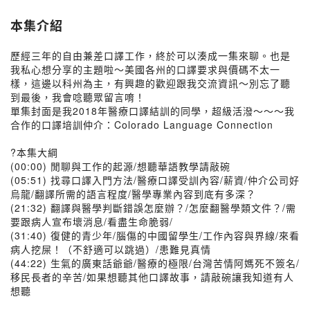
本集介紹
歷經三年的自由兼差口譯工作，終於可以湊成一集來聊。也是
我私心想分享的主題啦～美國各州的口譯要求與價碼不太一
樣，這邊以科州為主，有興趣的歡迎跟我交流資訊～別忘了聽
到最後，我會唸聽眾留言唷！
單集封面是我2018年醫療口譯結訓的同學，超級活潑～～～我
合作的口譯培訓仲介：Colorado Language Connection
?本集大綱
(00:00) 閒聊與工作的起源/想聽華語教學請敲碗
(05:51) 找尋口譯入門方法/醫療口譯受訓內容/薪資/仲介公司好
烏龍/翻譯所需的語言程度/醫學專業內容到底有多深？
(21:32) 翻譯與醫學判斷錯誤怎麼辦？/怎麼翻醫學類文件？/需
要跟病人宣布壞消息/看盡生命脆弱/
(31:40) 復健的青少年/腦傷的中國留學生/工作內容與界線/來看
病人挖屎！（不舒適可以跳過）/患難見真情
(44:22) 生氣的廣東話爺爺/醫療的極限/台灣苦情阿媽死不簽名/
移民長者的辛苦/如果想聽其他口譯故事，請敲碗讓我知道有人
想聽