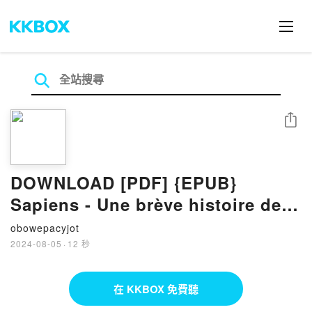
分享
DOWNLOAD [PDF] {EPUB}
Sapiens - Une brève histoire de
l'humanité
obowepacyjot
2024-08-05
·
12 秒
在 KKBOX 免費聽