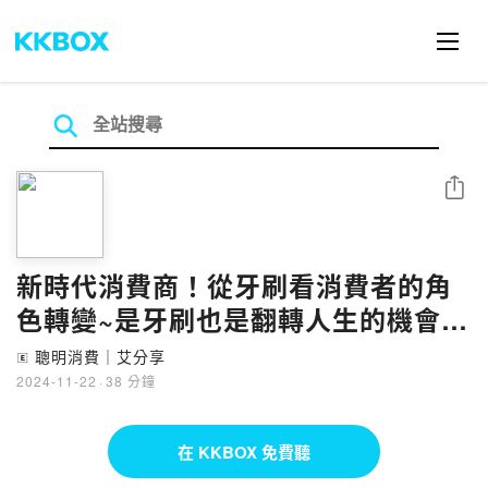
分享
新時代消費商！從牙刷看消費者的角
色轉變~是牙刷也是翻轉人生的機會
IVY姊示範簡單分享牙刷
聰明消費｜艾分享
🄴
2024-11-22
·
38 分鐘
在 KKBOX 免費聽