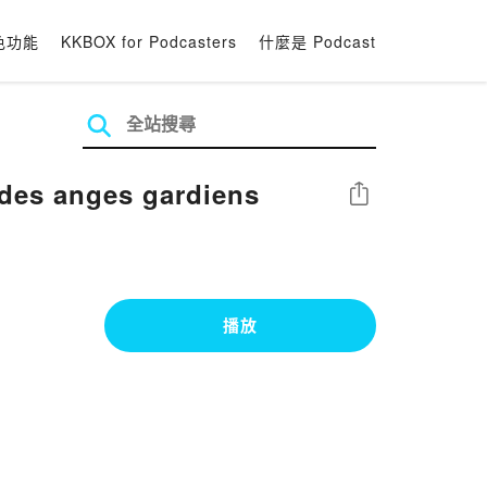
色功能
KKBOX for Podcasters
什麼是 Podcast
des anges gardiens
分享
播放