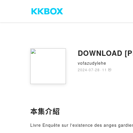
DOWNLOAD [PDF
vofazudylehe
2024-07-28
·
11 秒
本集介紹
Livre Enquête sur l'existence des anges gardie