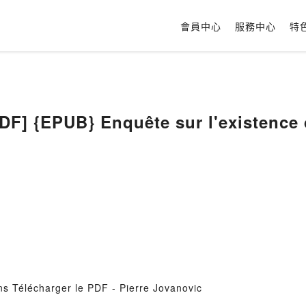
會員中心
服務中心
特
] {EPUB} Enquête sur l'existence 
ns Télécharger le PDF - Pierre Jovanovic