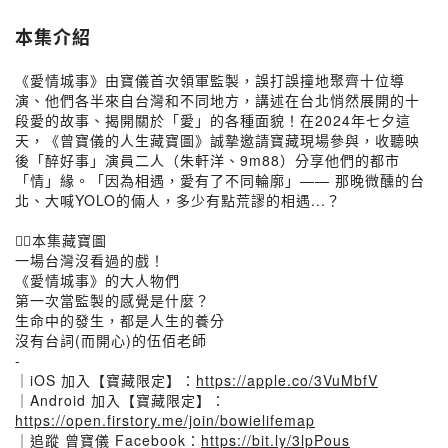
本集介紹
《愛情城事》由寶儀首次領軍監製，誤打誤撞地聚齊十位導
演、他們各半來自台灣和不同地方，講述在台北悄然展開的十
段愛的故事、揭開關於「愛」的各種面貌！在2024年七夕這
天，《曾寶儀的人生藏寶圖》誠摯邀請寶藏現場參與，收聽映
後「醉好事」演員二人（朱軒洋、9m88）分享他們的都市
「情」緣。「因為相遇，愛有了不同輪廓」—— 那晚微醺的台
北、大喊YOLO的倆人，多少有點荒謬的相遇...？
🏴‍☠️本集藏寶圖
一場台灣沒看過的戲！
《愛情城事》的大人物們
第一次當監製的感覺是什麼？
生命中的發生，都是人生的養分
沒有台詞(而開心)的伍佰老師
-
｜iOS 加入【寶藏限定】：
https://apple.co/3VuMbfV
｜Android 加入【寶藏限定】：
https://open.firstory.me/join/bowielifemap
｜追蹤 曾寶儀 Facebook：
https://bit.ly/3lpPous