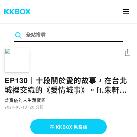
分享
EP130｜十段關於愛的故事，在台北
城裡交織的《愛情城事》。ft.朱軒
洋、9m88
曾寶儀的人生藏寶圖
2024-08-13
·
26 分鐘
在 KKBOX 免費聽