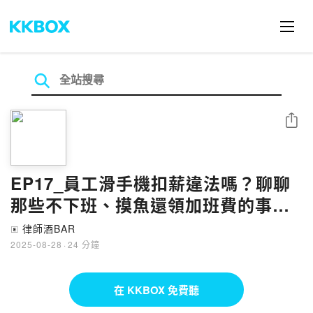
分享
EP17_員工滑手機扣薪違法嗎？聊聊
那些不下班、摸魚還領加班費的事！
老闆該如何訂定工作規則聰明出招
律師酒BAR
🄴
2025-08-28
·
24 分鐘
在 KKBOX 免費聽