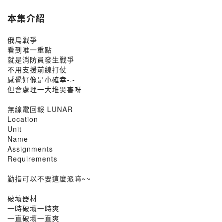
本集介紹
俄烏戰爭
看到唯一重點
就是消防員發生戰爭
不用支援前線打仗
感覺好像是小確幸-.-
但會處理一大堆災害呀
無線電回報 LUNAR
Location
Unit
Name
Assignments
Requirements
勤指可以不要這麼派嘛~~
破壞器材
一時破壞一時爽
一直破壞一直爽