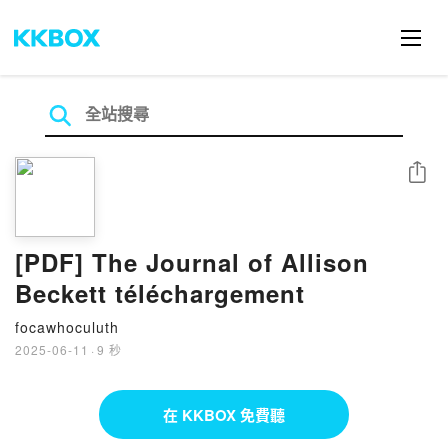
分享
[PDF] The Journal of Allison
Beckett téléchargement
focawhoculuth
2025-06-11
·
9 秒
在 KKBOX 免費聽