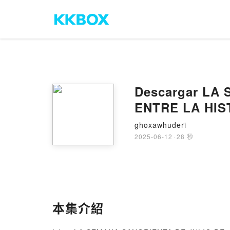
Descargar LA
ENTRE LA HIS
MÁRQUEZ Grati
ghoxawhuderi
2025-06-12
·
28 秒
本集介紹