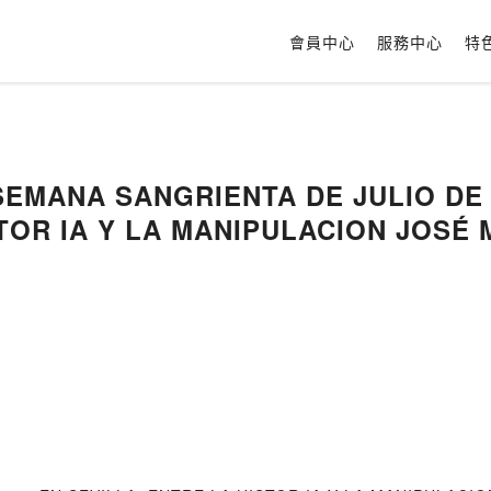
會員中心
服務中心
特
 SEMANA SANGRIENTA DE JULIO DE 
TOR IA Y LA MANIPULACION JOSÉ 
s - EPUB, PDF y MOBI