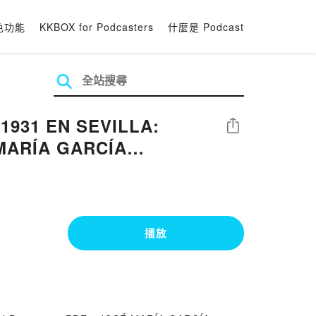
色功能
KKBOX for Podcasters
什麼是 Podcast
1931 EN SEVILLA:
分享
MARÍA GARCÍA
播放