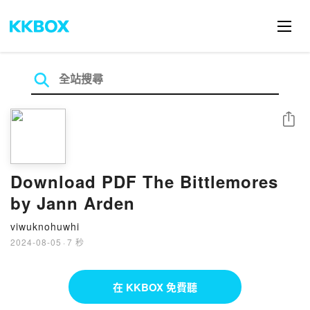
分享
Download PDF The Bittlemores
by Jann Arden
viwuknohuwhi
2024-08-05
·
7 秒
在 KKBOX 免費聽