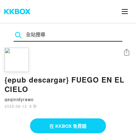
分享
{epub descargar} FUEGO EN EL
CIELO
qeqinidyrawo
2025-06-12
·
8 秒
在 KKBOX 免費聽