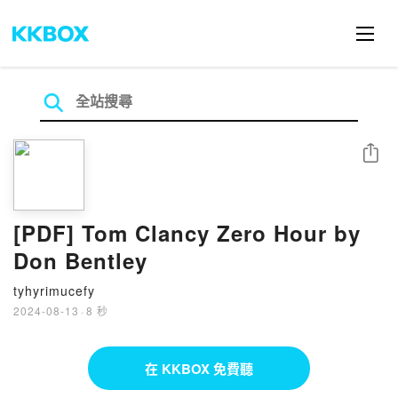
分享
[PDF] Tom Clancy Zero Hour by
Don Bentley
tyhyrimucefy
2024-08-13
·
8 秒
在 KKBOX 免費聽