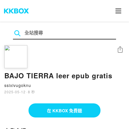
分享
BAJO TIERRA leer epub gratis
ssixivugoknu
2025-05-12
·
8 秒
在 KKBOX 免費聽