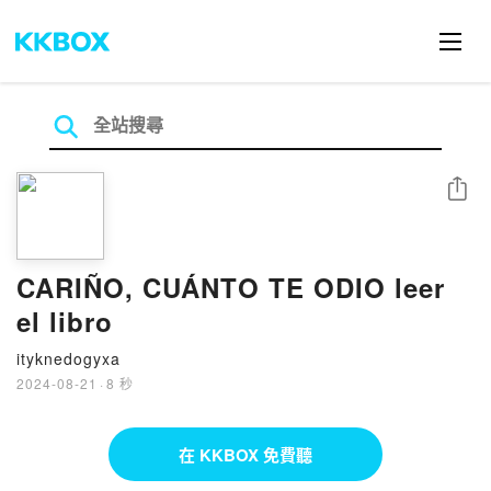
分享
CARIÑO, CUÁNTO TE ODIO leer
el libro
ityknedogyxa
2024-08-21
·
8 秒
在 KKBOX 免費聽