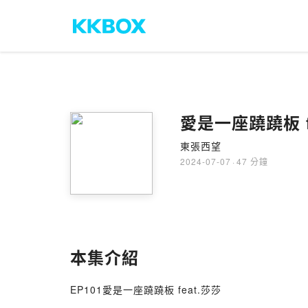
愛是一座蹺蹺板 f
東張西望
2024-07-07
·
47 分鐘
本集介紹
EP101愛是一座蹺蹺板 feat.莎莎