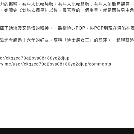
力的挪移，有些人比較強勢，有些人比較弱勢；有些人俯瞰照顧另
，她讀完《划船去摘星》以後，最喜歡的一個場景，就是兩位男主
她浪漫又熱情的精神，一路從追J-POP、K-POP到現在深陷在泰
識迄今超過十六年的好友，暱稱「迪士尼女王」的莎莎，一起聊聊
/user/ckqzcq79q2bvs08186yq2djup
story.me/user/ckqzcq79q2bvs08186yq2djup/comments