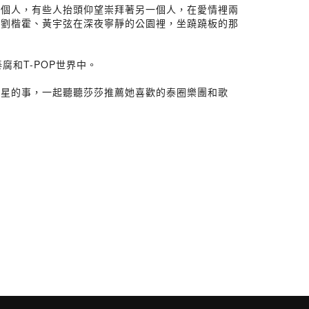
一個人，有些人抬頭仰望崇拜著另一個人，在愛情裡兩
角劉楷霍、黃宇弦在深夜寧靜的公園裡，坐蹺蹺板的那
腐和T-POP世界中。
追星的事，一起聽聽莎莎推薦她喜歡的泰圈樂團和歌