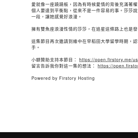
愛就像一座蹺蹺板，因為有時候愛情的背後充滿著權
個人要達到平衡點，從來不是一件容易的事。莎莎說
一段，讓她感覺好浪漫。
擁有雙魚座浪漫性情的莎莎，在追星這條路上也是發揮了
這集節目再次邀請到維中在早稻田大學留學時期，認
手。
小額贊助支持本節目：
https://open.firstory.me
留言告訴我你對這一集的想法：
https://open.fir
Powered by Firstory Hosting