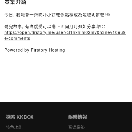
本集介紹
今日, 我哋會一齊睇吓小餅乾係點樣成為咗聰明餅乾!🍪
聽完故事, 有咩感受可以喺下面同月月姐姐分享㗎!🌕
https://open.firstory.me/user/cl1hxhihi02mv0h3nev10eu9
e/comments
Powered by Firstory Hosting
探索 KKBOX
娛樂情報
特色功能
音樂趨勢