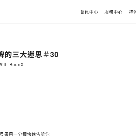
會員中心
服務中心
特
品牌的三大迷思＃30
th BuonX
貝果用一分鐘快速告訴你