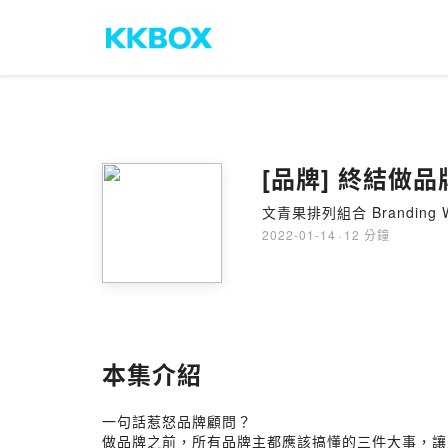
[品牌] 終結做
文青果排列組合 Branding Wi
2022-01-14
·
12 分鐘
本集介紹
一句話惹怒品牌顧問？
做品牌之前，所有品牌主都應該搞懂的三件大事，讓