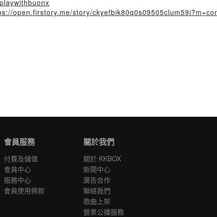
n/playwithbuonx
ps://open.firstory.me/story/ckyefbik80q0s09505clum59i?m=c
會員服務
關於我們
付費及儲值
關於 KKBOX
會員中心
新聞中心
服務中心
廣告合作
會員使用條款
聯絡我們
歌曲上架
營業公播服務