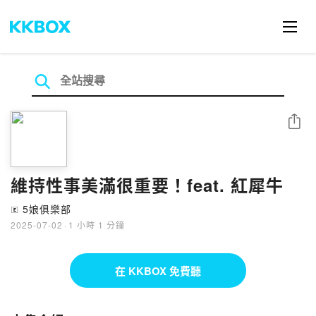
分享
維持性事美滿很重要！feat. 紅犀牛
5娘俱樂部
🄴
2025-07-02
·
1 小時 1 分鐘
在 KKBOX 免費聽