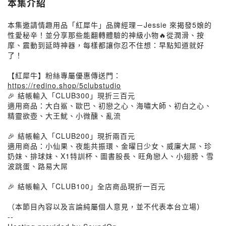
本集介紹
本集邀請情趣用品「紅犀牛」品牌經理－Jessie 來揭發5娘的
性愛秘辛！並分享那些能翻轉體驗的神級小物🔥從潤滑、按
摩、震動到延時神器，每樣都讓你忍不住想：早點知道就好
了！
【紅犀牛】粉絲專屬優惠傳送門：
https://redino.shop/5clubstudio
🎉 結帳輸入「CLUB300」現折三百元
適用商品：大白鯊、歐巴、初戀之心、海嘯大師、初白之心、
精靈欲壺、大王魷、小微醺、亂流
🎉 結帳輸入「CLUB200」現折兩百元
適用商品：小仙果、夜能共振環、金曜日少女、威廉大屌、珍
奶妹、排球妹、X1特訓杯、圖書股長、旺角戀人、小翅膀、雪
波跳蛋、路易大屌
🎉 結帳輸入「CLUB100」全店商品現折一百元
（本節目內容以及言論純屬個人意見，並不代表本台立場）
--