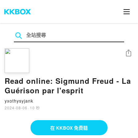
分享
Read online: Sigmund Freud - La
Guérison par l'esprit
yxothysyjank
2024-08-06
·
10 秒
在 KKBOX 免費聽