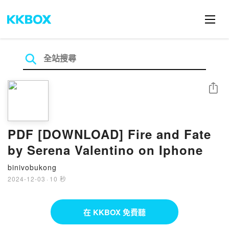
分享
PDF [DOWNLOAD] Fire and Fate
by Serena Valentino on Iphone
binivobukong
2024-12-03
·
10 秒
在 KKBOX 免費聽