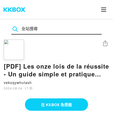
分享
[PDF] Les onze lois de la réussite
- Un guide simple et pratique
pour vous aider à prendre le
vekoqywhutash
contrôle de votre vie by Anthony
2024-08-04
·
17 秒
Robbins
在 KKBOX 免費聽