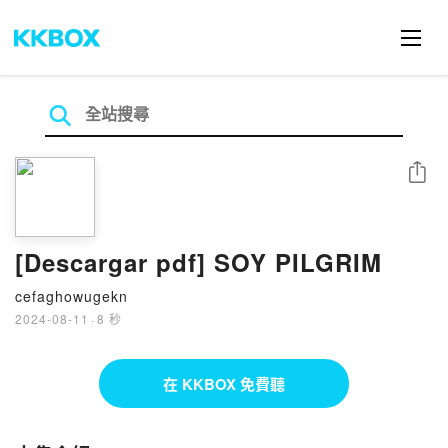
分享
[Descargar pdf] SOY PILGRIM
cefaghowugekn
2024-08-11
·
8 秒
在 KKBOX 免費聽