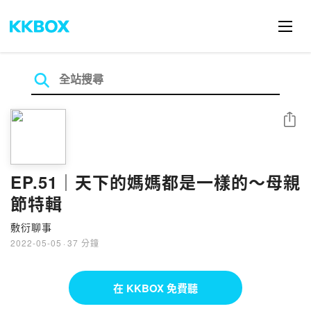
分享
EP.51｜天下的媽媽都是一樣的～母親
節特輯
敷衍聊事
2022-05-05
·
37 分鐘
在 KKBOX 免費聽