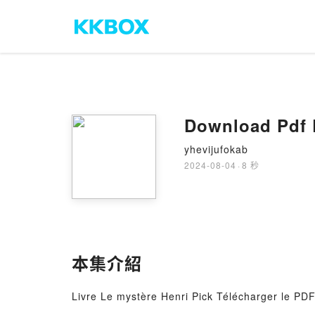
Download Pdf 
yhevijufokab
2024-08-04
·
8 秒
本集介紹
Livre Le mystère Henri Pick Télécharger le PD