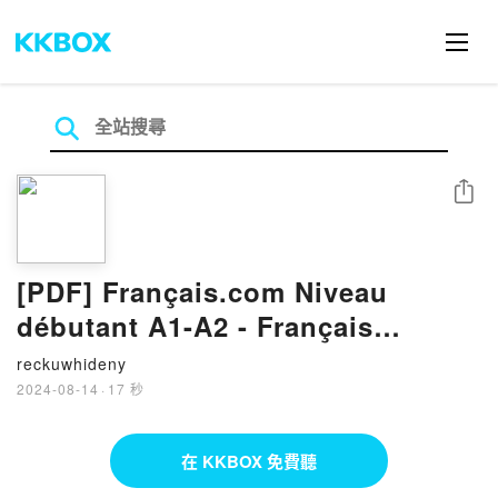
分享
[PDF] Français.com Niveau
débutant A1-A2 - Français
professionnel. Cahier d'activités
reckuwhideny
by Jean-Luc Penfornis
2024-08-14
·
17 秒
在 KKBOX 免費聽