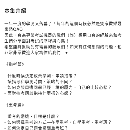
本集介紹
一年一度的學測又落幕了！每年的這個時候必然是幾家歡樂幾
家愁QAQ
因此，身為專業考試機器的我們（誤）想用自身的經驗來和考
生們分享面對考試的歷程與心態！
希望能夠幫助到有需要的聽眾們！如果有任何想問的問題，也
非常非常歡迎大家寫信給我們！♥️
《指考篇》
- 什麼時候決定放棄學測、申請指考？
- 讀指考和學測時間、策略的不同？
- 如何克服周遭同學已經上榜的壓力、自己的比較心態？
- 面對指考應該抱持什麼樣的心態？
《重考篇》
- 重考的動機、目標是什麼？
- 如何選擇重考的方式—在學重考、自學重考、重考班？
- 如何決定自己適合哪間重考班？